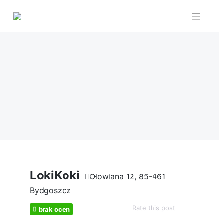
Skip
to
content
LokiKoki
Ołowiana 12, 85-461
Bydgoszcz
Rate this post
brak ocen