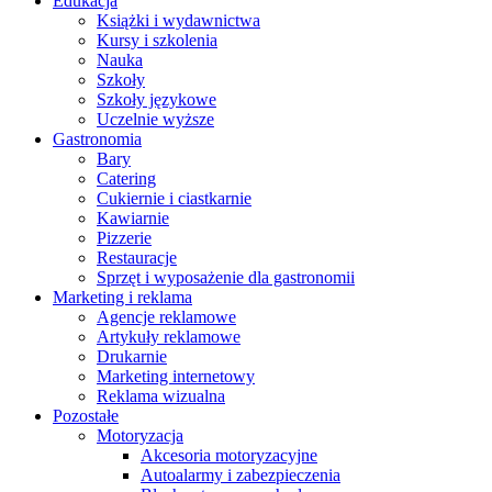
Edukacja
Książki i wydawnictwa
Kursy i szkolenia
Nauka
Szkoły
Szkoły językowe
Uczelnie wyższe
Gastronomia
Bary
Catering
Cukiernie i ciastkarnie
Kawiarnie
Pizzerie
Restauracje
Sprzęt i wyposażenie dla gastronomii
Marketing i reklama
Agencje reklamowe
Artykuły reklamowe
Drukarnie
Marketing internetowy
Reklama wizualna
Pozostałe
Motoryzacja
Akcesoria motoryzacyjne
Autoalarmy i zabezpieczenia