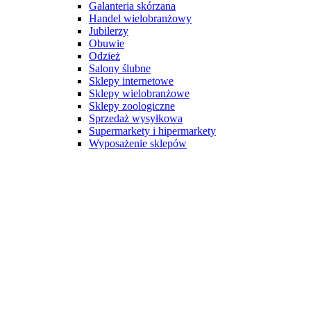
Galanteria skórzana
Handel wielobranżowy
Jubilerzy
Obuwie
Odzież
Salony ślubne
Sklepy internetowe
Sklepy wielobranżowe
Sklepy zoologiczne
Sprzedaż wysyłkowa
Supermarkety i hipermarkety
Wyposażenie sklepów