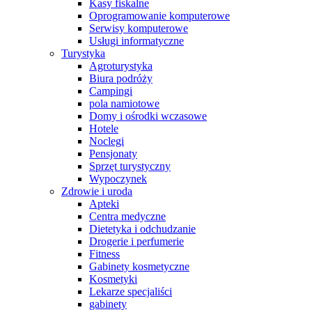
Kasy fiskalne
Oprogramowanie komputerowe
Serwisy komputerowe
Usługi informatyczne
Turystyka
Agroturystyka
Biura podróży
Campingi
pola namiotowe
Domy i ośrodki wczasowe
Hotele
Noclegi
Pensjonaty
Sprzęt turystyczny
Wypoczynek
Zdrowie i uroda
Apteki
Centra medyczne
Dietetyka i odchudzanie
Drogerie i perfumerie
Fitness
Gabinety kosmetyczne
Kosmetyki
Lekarze specjaliści
gabinety