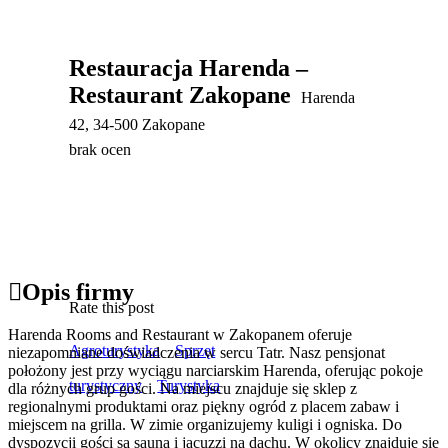
Restauracja Harenda –
Restaurant Zakopane
Harenda
42, 34-500 Zakopane
brak ocen
Opis firmy
Rate this post
Harenda Rooms and Restaurant w Zakopanem oferuje
Agroturystyka
Sprzęt
niezapomniane doświadczenia w sercu Tatr. Nasz pensjonat
położony jest przy wyciągu narciarskim Harenda,
oferując pokoje
turystyczny
Turystyka
dla różnych grup gości. Na miejscu znajduje się sklep z
regionalnymi produktami oraz piękny ogród z placem zabaw i
miejscem na grilla. W zimie organizujemy kuligi i ogniska. Do
dyspozycji gości są sauna i jacuzzi na dachu. W okolicy znajduje się