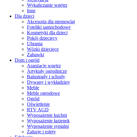
Wykańczanie wnętrz
Inne
Dla dzieci
Akcesoria dla niemowląt
Foteliki samochodowe
Kosmetyki dla dzieci
Pokój dziecięcy
Ubrania
Wózki dziecięce
Zabawki
Dom i ogród
Aranżacje wnętrz
Artykuły ogrodnicze
Balustrady i schody
Dywany i wykładziny
Meble
Meble ogrodowe
Ogród
Oświetlenie
RTV AGD
Wyposażenie kuchni
Wyposażenie łazienek
Wyposażenie sypialni
Żaluzje i rolety