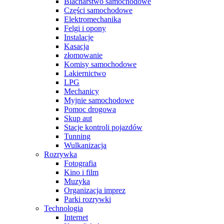
Blacharstwo samochodowe
Części samochodowe
Elektromechanika
Felgi i opony
Instalacje
Kasacja
złomowanie
Komisy samochodowe
Lakiernictwo
LPG
Mechanicy
Myjnie samochodowe
Pomoc drogowa
Skup aut
Stacje kontroli pojazdów
Tunning
Wulkanizacja
Rozrywka
Fotografia
Kino i film
Muzyka
Organizacja imprez
Parki rozrywki
Technologia
Internet