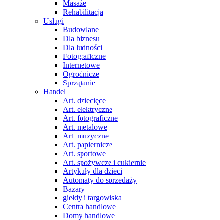
Masaże
Rehabilitacja
Usługi
Budowlane
Dla biznesu
Dla ludności
Fotograficzne
Internetowe
Ogrodnicze
Sprzątanie
Handel
Art. dziecięce
Art. elektryczne
Art. fotograficzne
Art. metalowe
Art. muzyczne
Art. papiernicze
Art. sportowe
Art. spożywcze i cukiernie
Artykuły dla dzieci
Automaty do sprzedaży
Bazary
giełdy i targowiska
Centra handlowe
Domy handlowe