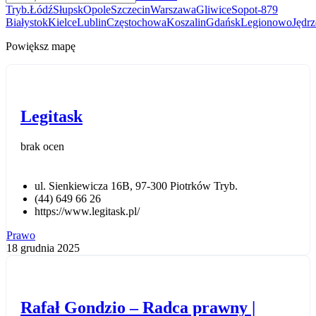
Tryb.
Łódź
Słupsk
Opole
Szczecin
Warszawa
Gliwice
Sopot
-­879
Białystok
Kielce
Lublin
Częstochowa
Koszalin
Gdańsk
Legionowo
Jędr
Powiększ mapę
Legitask
brak ocen
ul. Sienkiewicza 16B, 97-300 Piotrków Tryb.
(44) 649 66 26
https://www.legitask.pl/
Prawo
18 grudnia 2025
Rafał Gondzio – Radca prawny |