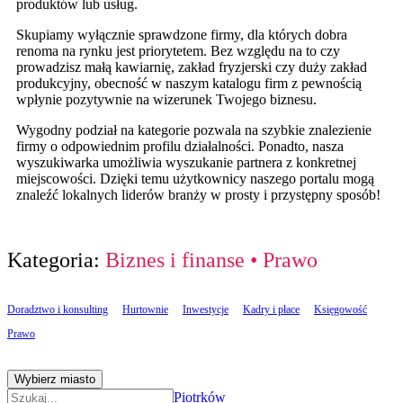
produktów lub usług.
Skupiamy wyłącznie sprawdzone firmy, dla których dobra
renoma na rynku jest priorytetem. Bez względu na to czy
prowadzisz małą kawiarnię, zakład fryzjerski czy duży zakład
produkcyjny, obecność w naszym katalogu firm z pewnością
wpłynie pozytywnie na wizerunek Twojego biznesu.
Wygodny podział na kategorie pozwala na szybkie znalezienie
firmy o odpowiednim profilu działalności. Ponadto, nasza
wyszukiwarka umożliwia wyszukanie partnera z konkretnej
miejscowości. Dzięki temu użytkownicy naszego portalu mogą
znaleźć lokalnych liderów branży w prosty i przystępny sposób!
Kategoria:
Biznes i finanse
•
Prawo
Doradztwo i konsulting
Hurtownie
Inwestycje
Kadry i płace
Księgowość
Prawo
Wybierz miasto
Piotrków