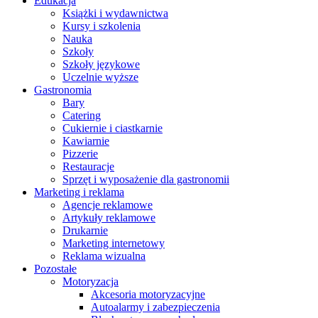
Edukacja
Książki i wydawnictwa
Kursy i szkolenia
Nauka
Szkoły
Szkoły językowe
Uczelnie wyższe
Gastronomia
Bary
Catering
Cukiernie i ciastkarnie
Kawiarnie
Pizzerie
Restauracje
Sprzęt i wyposażenie dla gastronomii
Marketing i reklama
Agencje reklamowe
Artykuły reklamowe
Drukarnie
Marketing internetowy
Reklama wizualna
Pozostałe
Motoryzacja
Akcesoria motoryzacyjne
Autoalarmy i zabezpieczenia