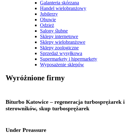
Galanteria skórzana
Handel wielobranżowy
Jubilerzy
Obuwie
Odzież
Salony ślubne
Sklepy internetowe
Sklepy wielobranżowe
Sklepy zoologiczne
Sprzedaż wysyłkowa
Supermarkety i hipermarkety
Wyposażenie sklepów
Wyróżnione firmy
Biturbo Katowice – regeneracja turbosprężarek i
sterowników, skup turbosprężarek
Under Preassure