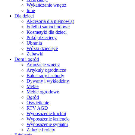
Wykańczanie wnętrz
Inne
Dla dzieci
Akcesoria dla niemowląt
Foteliki samochodowe
Kosmetyki dla dzieci
Pokój dziecięcy
Ubrania
Wózki dziecięce
Zabawki
Dom i ogród
Aranżacje wnętrz
Artykuły ogrodnicze
Balustrady i schody
Dywany i wykładziny
Meble
Meble ogrodowe
Ogród
Oświetlenie
RTV AGD
Wyposażenie kuchni
Wyposażenie łazienek
Wyposażenie sypialni
Żaluzje i rolety