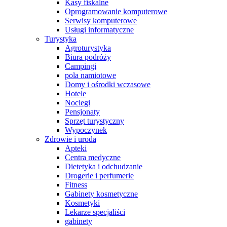
Kasy fiskalne
Oprogramowanie komputerowe
Serwisy komputerowe
Usługi informatyczne
Turystyka
Agroturystyka
Biura podróży
Campingi
pola namiotowe
Domy i ośrodki wczasowe
Hotele
Noclegi
Pensjonaty
Sprzęt turystyczny
Wypoczynek
Zdrowie i uroda
Apteki
Centra medyczne
Dietetyka i odchudzanie
Drogerie i perfumerie
Fitness
Gabinety kosmetyczne
Kosmetyki
Lekarze specjaliści
gabinety