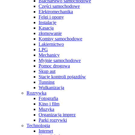
Blacharstwo samochodowe
Części samochodowe
Elektromechanika
Felgi i opony
Instalacje
Kasacja
złomowanie
Komisy samochodowe
Lakiernictwo
LPG
Mechanicy
Myjnie samochodowe
Pomoc drogowa
Skup aut
Stacje kontroli pojazdów
Tunning
Wulkanizacja
Rozrywka
Fotografia
Kino i film
Muzyka
Organizacja imprez
Parki rozrywki
Technologia
Internet