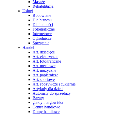
Masaże
Rehabilitacja
Usługi
Budowlane
Dla biznesu
Dla ludności
Fotograficzne
Internetowe
Ogrodnicze
Sprzątanie
Handel
Art. dziecięce
Art. elektryczne
Art. fotograficzne
Art. metalowe
Art. muzyczne
Art. papiernicze
Art. sportowe
Art. spożywcze i cukiernie
Artykuły dla dzieci
Automaty do sprzedaży
Bazary
giełdy i targowiska
Centra handlowe
Domy handlowe