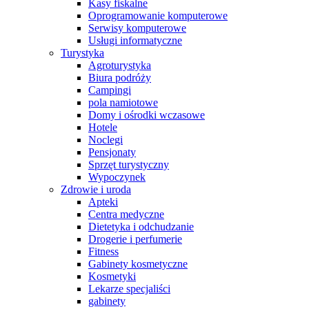
Kasy fiskalne
Oprogramowanie komputerowe
Serwisy komputerowe
Usługi informatyczne
Turystyka
Agroturystyka
Biura podróży
Campingi
pola namiotowe
Domy i ośrodki wczasowe
Hotele
Noclegi
Pensjonaty
Sprzęt turystyczny
Wypoczynek
Zdrowie i uroda
Apteki
Centra medyczne
Dietetyka i odchudzanie
Drogerie i perfumerie
Fitness
Gabinety kosmetyczne
Kosmetyki
Lekarze specjaliści
gabinety