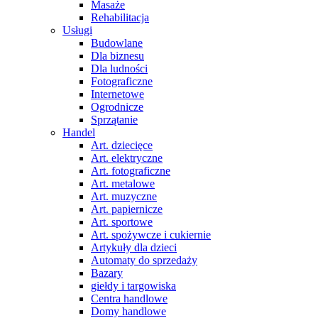
Masaże
Rehabilitacja
Usługi
Budowlane
Dla biznesu
Dla ludności
Fotograficzne
Internetowe
Ogrodnicze
Sprzątanie
Handel
Art. dziecięce
Art. elektryczne
Art. fotograficzne
Art. metalowe
Art. muzyczne
Art. papiernicze
Art. sportowe
Art. spożywcze i cukiernie
Artykuły dla dzieci
Automaty do sprzedaży
Bazary
giełdy i targowiska
Centra handlowe
Domy handlowe