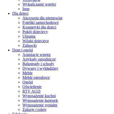
Wykańczanie wnętrz
Inne
Dla dzieci
Akcesoria dla niemowląt
Foteliki samochodowe
Kosmetyki dla dzieci
Pokój dziecięcy
Ubrania
Wózki dziecięce
Zabawki
Dom i ogród
Aranżacje wnętrz
Artykuły ogrodnicze
Balustrady i schody
Dywany i wykładziny
Meble
Meble ogrodowe
Ogród
Oświetlenie
RTV AGD
Wyposażenie kuchni
Wyposażenie łazienek
Wyposażenie sypialni
Żaluzje i rolety