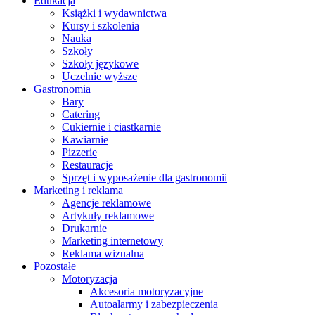
Edukacja
Książki i wydawnictwa
Kursy i szkolenia
Nauka
Szkoły
Szkoły językowe
Uczelnie wyższe
Gastronomia
Bary
Catering
Cukiernie i ciastkarnie
Kawiarnie
Pizzerie
Restauracje
Sprzęt i wyposażenie dla gastronomii
Marketing i reklama
Agencje reklamowe
Artykuły reklamowe
Drukarnie
Marketing internetowy
Reklama wizualna
Pozostałe
Motoryzacja
Akcesoria motoryzacyjne
Autoalarmy i zabezpieczenia