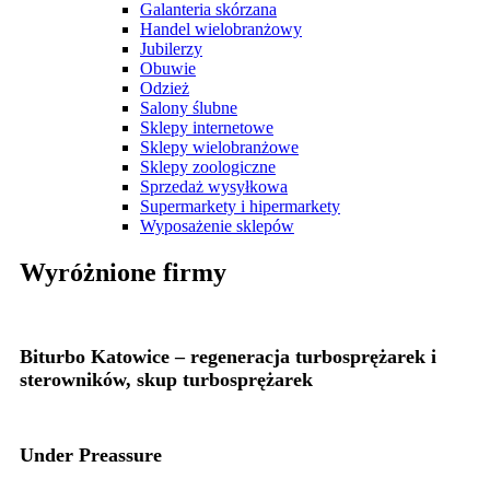
Galanteria skórzana
Handel wielobranżowy
Jubilerzy
Obuwie
Odzież
Salony ślubne
Sklepy internetowe
Sklepy wielobranżowe
Sklepy zoologiczne
Sprzedaż wysyłkowa
Supermarkety i hipermarkety
Wyposażenie sklepów
Wyróżnione firmy
Biturbo Katowice – regeneracja turbosprężarek i
sterowników, skup turbosprężarek
Under Preassure