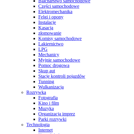
Blacharstwo samochodowe
Części samochodowe
Elektromechanika
Felgi i opony
Instalacje
Kasacja
złomowanie
Komisy samochodowe
Lakiernictwo
LPG
Mechanicy
Myjnie samochodowe
Pomoc drogowa
Skup aut
Stacje kontroli pojazdów
Tunning
Wulkanizacja
Rozrywka
Fotografia
Kino i film
Muzyka
Organizacja imprez
Parki rozrywki
Technologia
Internet