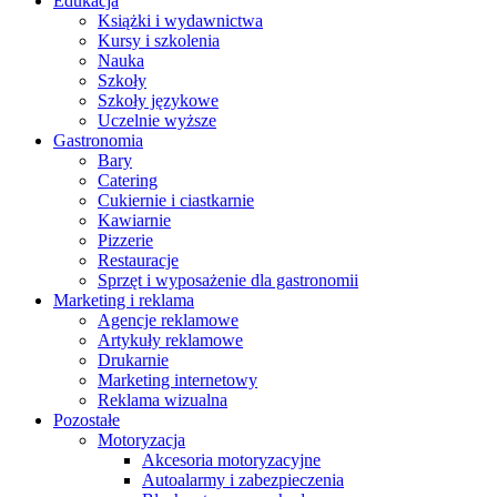
Edukacja
Książki i wydawnictwa
Kursy i szkolenia
Nauka
Szkoły
Szkoły językowe
Uczelnie wyższe
Gastronomia
Bary
Catering
Cukiernie i ciastkarnie
Kawiarnie
Pizzerie
Restauracje
Sprzęt i wyposażenie dla gastronomii
Marketing i reklama
Agencje reklamowe
Artykuły reklamowe
Drukarnie
Marketing internetowy
Reklama wizualna
Pozostałe
Motoryzacja
Akcesoria motoryzacyjne
Autoalarmy i zabezpieczenia