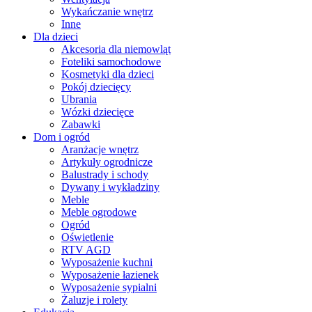
Wykańczanie wnętrz
Inne
Dla dzieci
Akcesoria dla niemowląt
Foteliki samochodowe
Kosmetyki dla dzieci
Pokój dziecięcy
Ubrania
Wózki dziecięce
Zabawki
Dom i ogród
Aranżacje wnętrz
Artykuły ogrodnicze
Balustrady i schody
Dywany i wykładziny
Meble
Meble ogrodowe
Ogród
Oświetlenie
RTV AGD
Wyposażenie kuchni
Wyposażenie łazienek
Wyposażenie sypialni
Żaluzje i rolety