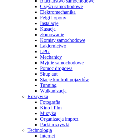
Blacharstwo samochodowe
Części samochodowe
Elektromechanika
Felgi i opony
Instalacje
Kasacja
złomowanie
Komisy samochodowe
Lakiernictwo
LPG
Mechanicy
Myjnie samochodowe
Pomoc drogowa
Skup aut
Stacje kontroli pojazdów
Tunning
Wulkanizacja
Rozrywka
Fotografia
Kino i film
Muzyka
Organizacja imprez
Parki rozrywki
Technologia
Internet