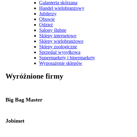
Galanteria skórzana
Handel wielobranżowy
Jubilerzy
Obuwie
Odzież
Salony ślubne
Sklepy internetowe
Sklepy wielobranżowe
Sklepy zoologiczne
Sprzedaż wysyłkowa
Supermarkety i hipermarkety
Wyposażenie sklepów
Wyróżnione firmy
Big Bag Master
Jobimet