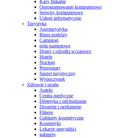
Kasy fiskalne
Oprogramowanie komputerowe
Serwisy komputerowe
Usługi informatyczne
Turystyka
Agroturystyka
Biura podróży
Campingi
pola namiotowe
Domy i ośrodki wczasowe
Hotele
Noclegi
Pensjonaty
Sprzęt turystyczny
Wypoczynek
Zdrowie i uroda
Apteki
Centra medyczne
Dietetyka i odchudzanie
Drogerie i perfumerie
Fitness
Gabinety kosmetyczne
Kosmetyki
Lekarze specjaliści
gabinety