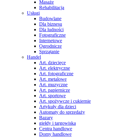
Masaże
Rehabilitacja
Usługi
Budowlane
Dla biznesu
Dla ludności
Fotograficzne
Internetowe
Ogrodnicze
Sprzątanie
Handel
Art. dziecięce
Art. elektryczne
Art. fotograficzne
Art. metalowe
Art. muzyczne
Art. papiernicze
Art. sportowe
Art. spożywcze i cukiernie
Artykuły dla dzieci
Automaty do sprzedaży
Bazary
giełdy i targowiska
Centra handlowe
Domy handlowe