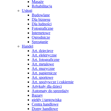
Masaże
Rehabilitacja
Usługi
Budowlane
Dla biznesu
Dla ludności
Fotograficzne
Internetowe
Ogrodnicze
Sprzątanie
Handel
Art. dziecięce
Art. elektryczne
Art. fotograficzne
Art. metalowe
Art. muzyczne
Art. papiernicze
Art. sportowe
Art. spożywcze i cukiernie
Artykuły dla dzieci
Automaty do sprzedaży
Bazary
giełdy i targowiska
Centra handlowe
Domy handlowe