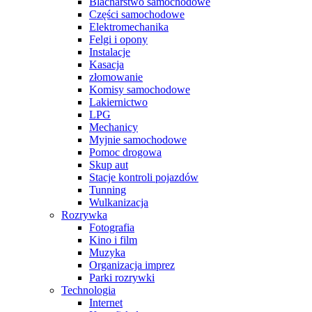
Blacharstwo samochodowe
Części samochodowe
Elektromechanika
Felgi i opony
Instalacje
Kasacja
złomowanie
Komisy samochodowe
Lakiernictwo
LPG
Mechanicy
Myjnie samochodowe
Pomoc drogowa
Skup aut
Stacje kontroli pojazdów
Tunning
Wulkanizacja
Rozrywka
Fotografia
Kino i film
Muzyka
Organizacja imprez
Parki rozrywki
Technologia
Internet