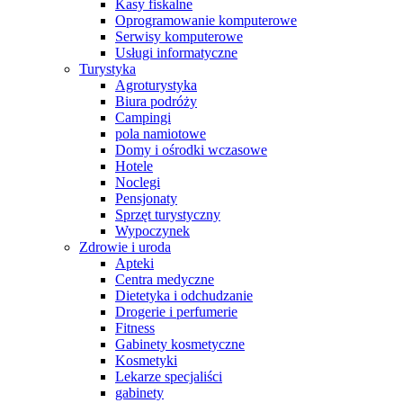
Kasy fiskalne
Oprogramowanie komputerowe
Serwisy komputerowe
Usługi informatyczne
Turystyka
Agroturystyka
Biura podróży
Campingi
pola namiotowe
Domy i ośrodki wczasowe
Hotele
Noclegi
Pensjonaty
Sprzęt turystyczny
Wypoczynek
Zdrowie i uroda
Apteki
Centra medyczne
Dietetyka i odchudzanie
Drogerie i perfumerie
Fitness
Gabinety kosmetyczne
Kosmetyki
Lekarze specjaliści
gabinety