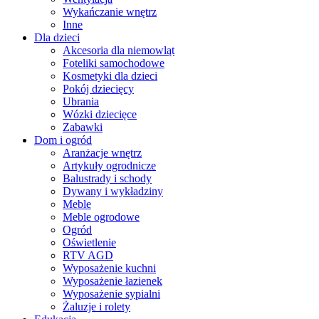
Wykańczanie wnętrz
Inne
Dla dzieci
Akcesoria dla niemowląt
Foteliki samochodowe
Kosmetyki dla dzieci
Pokój dziecięcy
Ubrania
Wózki dziecięce
Zabawki
Dom i ogród
Aranżacje wnętrz
Artykuły ogrodnicze
Balustrady i schody
Dywany i wykładziny
Meble
Meble ogrodowe
Ogród
Oświetlenie
RTV AGD
Wyposażenie kuchni
Wyposażenie łazienek
Wyposażenie sypialni
Żaluzje i rolety