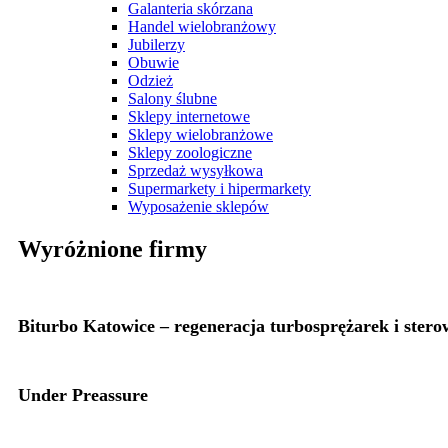
Galanteria skórzana
Handel wielobranżowy
Jubilerzy
Obuwie
Odzież
Salony ślubne
Sklepy internetowe
Sklepy wielobranżowe
Sklepy zoologiczne
Sprzedaż wysyłkowa
Supermarkety i hipermarkety
Wyposażenie sklepów
Wyróżnione firmy
Biturbo Katowice – regeneracja turbosprężarek i ster
Under Preassure