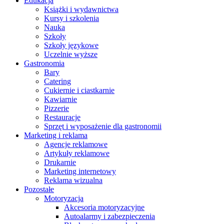
Edukacja
Książki i wydawnictwa
Kursy i szkolenia
Nauka
Szkoły
Szkoły językowe
Uczelnie wyższe
Gastronomia
Bary
Catering
Cukiernie i ciastkarnie
Kawiarnie
Pizzerie
Restauracje
Sprzęt i wyposażenie dla gastronomii
Marketing i reklama
Agencje reklamowe
Artykuły reklamowe
Drukarnie
Marketing internetowy
Reklama wizualna
Pozostałe
Motoryzacja
Akcesoria motoryzacyjne
Autoalarmy i zabezpieczenia