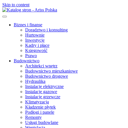
Skip to content
Biznes i finanse
Doradztwo i konsulting
Hurtownie
Inwestycje
Kadry i płace
Księgowość
Prawo
Budownictwo
Architekci wnętrz
Budownictwo mieszkaniowe
Budownictwo drogowe
Hydraulika
Instalacje elektryczne
Instalacje gazowe
Instalacje grzewcze
Klimatyzacja
Kładzenie płytek
Podłogi i panele
Remonty
Usługi budowlane
Wentylacja