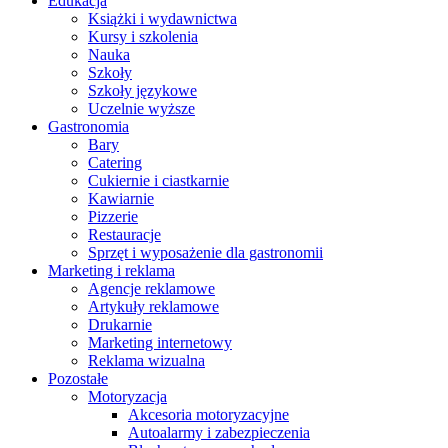
Edukacja
Książki i wydawnictwa
Kursy i szkolenia
Nauka
Szkoły
Szkoły językowe
Uczelnie wyższe
Gastronomia
Bary
Catering
Cukiernie i ciastkarnie
Kawiarnie
Pizzerie
Restauracje
Sprzęt i wyposażenie dla gastronomii
Marketing i reklama
Agencje reklamowe
Artykuły reklamowe
Drukarnie
Marketing internetowy
Reklama wizualna
Pozostałe
Motoryzacja
Akcesoria motoryzacyjne
Autoalarmy i zabezpieczenia