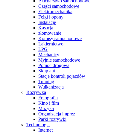
Blacharstwo samochodowe
Części samochodowe
Elektromechanika
Felgi i opony
Instalacje
Kasacja
złomowanie
Komisy samochodowe
Lakiernictwo
LPG
Mechanicy
Myjnie samochodowe
Pomoc drogowa
Skup aut
Stacje kontroli pojazdów
Tunning
Wulkanizacja
Rozrywka
Fotografia
Kino i film
Muzyka
Organizacja imprez
Parki rozrywki
Technologia
Internet