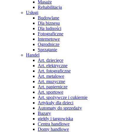
Masaże
Rehabilitacja
Usługi
Budowlane
Dla biznesu
Dla ludności
Fotograficzne
Internetowe
Ogrodnicze
Sprzątanie
Handel
Art. dziecięce
Art. elektryczne
Art. fotograficzne
Art. metalowe
Art. muzyczne
Art. papiernicze
Art. sportowe
Art. spożywcze i cukiernie
Artykuły dla dzieci
Automaty do sprzedaży
Bazary
giełdy i targowiska
Centra handlowe
Domy handlowe