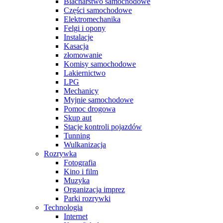
Blacharstwo samochodowe
Części samochodowe
Elektromechanika
Felgi i opony
Instalacje
Kasacja
złomowanie
Komisy samochodowe
Lakiernictwo
LPG
Mechanicy
Myjnie samochodowe
Pomoc drogowa
Skup aut
Stacje kontroli pojazdów
Tunning
Wulkanizacja
Rozrywka
Fotografia
Kino i film
Muzyka
Organizacja imprez
Parki rozrywki
Technologia
Internet