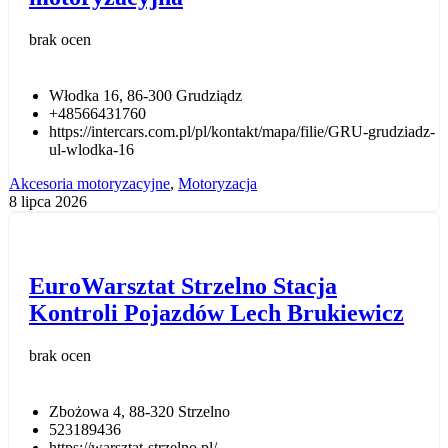
brak ocen
Włodka 16, 86-300 Grudziądz
+48566431760
https://intercars.com.pl/pl/kontakt/mapa/filie/GRU-grudziadz-
ul-wlodka-16
Akcesoria motoryzacyjne
,
Motoryzacja
8 lipca 2026
EuroWarsztat Strzelno Stacja
Kontroli Pojazdów Lech Brukiewicz
brak ocen
Zbożowa 4, 88-320 Strzelno
523189436
https://warsztat-strzelno.pl/