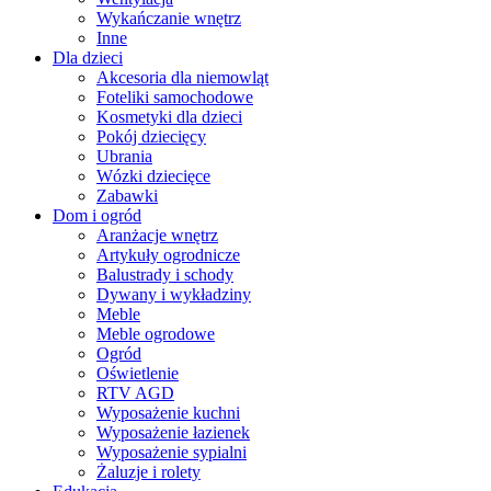
Wykańczanie wnętrz
Inne
Dla dzieci
Akcesoria dla niemowląt
Foteliki samochodowe
Kosmetyki dla dzieci
Pokój dziecięcy
Ubrania
Wózki dziecięce
Zabawki
Dom i ogród
Aranżacje wnętrz
Artykuły ogrodnicze
Balustrady i schody
Dywany i wykładziny
Meble
Meble ogrodowe
Ogród
Oświetlenie
RTV AGD
Wyposażenie kuchni
Wyposażenie łazienek
Wyposażenie sypialni
Żaluzje i rolety