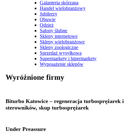
Galanteria skórzana
Handel wielobranżowy
Jubilerzy
Obuwie
Odzież
Salony ślubne
Sklepy internetowe
Sklepy wielobranżowe
Sklepy zoologiczne
Sprzedaż wysyłkowa
Supermarkety i hipermarkety
Wyposażenie sklepów
Wyróżnione firmy
Biturbo Katowice – regeneracja turbosprężarek i
sterowników, skup turbosprężarek
Under Preassure