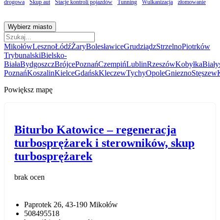
drogowa
Skup aut
Stacje kontroli pojazdów
Tunning
Wulkanizacja
złomowanie
Wybierz miasto
Mikołów
Leszno
Łódź
Żary
Bolesławice
Grudziądz
Strzelno
Piotrków
Trybunalski
Bielsko-
Biała
Bydgoszcz
Brójce
Poznań
Czempiń
Lublin
Rzeszów
Kobyłka
Biały
Poznań
Koszalin
Kielce
Gdańsk
Kleczew
Tychy
Opole
Gniezno
Stęszew
Powiększ mapę
Biturbo Katowice – regeneracja
turbosprężarek i sterowników, skup
turbosprężarek
brak ocen
Paprotek 26, 43-190 Mikołów
508495518