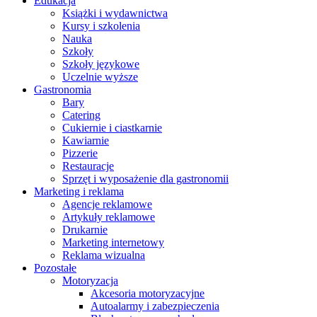
Edukacja
Książki i wydawnictwa
Kursy i szkolenia
Nauka
Szkoły
Szkoły językowe
Uczelnie wyższe
Gastronomia
Bary
Catering
Cukiernie i ciastkarnie
Kawiarnie
Pizzerie
Restauracje
Sprzęt i wyposażenie dla gastronomii
Marketing i reklama
Agencje reklamowe
Artykuły reklamowe
Drukarnie
Marketing internetowy
Reklama wizualna
Pozostałe
Motoryzacja
Akcesoria motoryzacyjne
Autoalarmy i zabezpieczenia