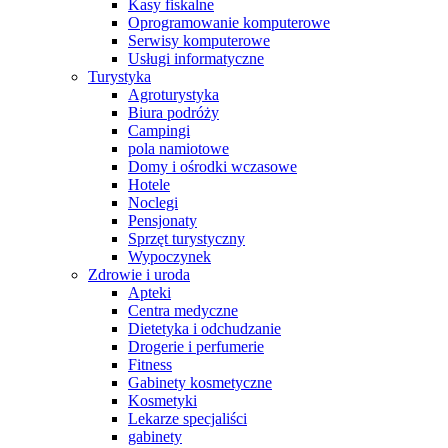
Kasy fiskalne
Oprogramowanie komputerowe
Serwisy komputerowe
Usługi informatyczne
Turystyka
Agroturystyka
Biura podróży
Campingi
pola namiotowe
Domy i ośrodki wczasowe
Hotele
Noclegi
Pensjonaty
Sprzęt turystyczny
Wypoczynek
Zdrowie i uroda
Apteki
Centra medyczne
Dietetyka i odchudzanie
Drogerie i perfumerie
Fitness
Gabinety kosmetyczne
Kosmetyki
Lekarze specjaliści
gabinety