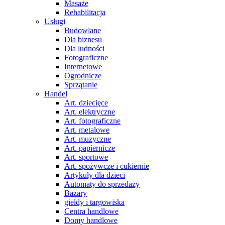
Masaże
Rehabilitacja
Usługi
Budowlane
Dla biznesu
Dla ludności
Fotograficzne
Internetowe
Ogrodnicze
Sprzątanie
Handel
Art. dziecięce
Art. elektryczne
Art. fotograficzne
Art. metalowe
Art. muzyczne
Art. papiernicze
Art. sportowe
Art. spożywcze i cukiernie
Artykuły dla dzieci
Automaty do sprzedaży
Bazary
giełdy i targowiska
Centra handlowe
Domy handlowe