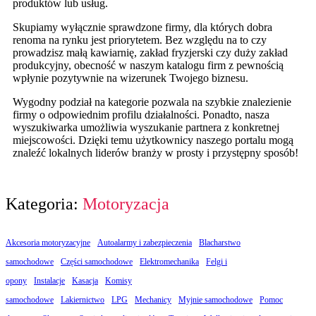
produktów lub usług.
Skupiamy wyłącznie sprawdzone firmy, dla których dobra
renoma na rynku jest priorytetem. Bez względu na to czy
prowadzisz małą kawiarnię, zakład fryzjerski czy duży zakład
produkcyjny, obecność w naszym katalogu firm z pewnością
wpłynie pozytywnie na wizerunek Twojego biznesu.
Wygodny podział na kategorie pozwala na szybkie znalezienie
firmy o odpowiednim profilu działalności. Ponadto, nasza
wyszukiwarka umożliwia wyszukanie partnera z konkretnej
miejscowości. Dzięki temu użytkownicy naszego portalu mogą
znaleźć lokalnych liderów branży w prosty i przystępny sposób!
Kategoria:
Motoryzacja
Akcesoria motoryzacyjne
Autoalarmy i zabezpieczenia
Blacharstwo
samochodowe
Części samochodowe
Elektromechanika
Felgi i
opony
Instalacje
Kasacja
Komisy
samochodowe
Lakiernictwo
LPG
Mechanicy
Myjnie samochodowe
Pomoc