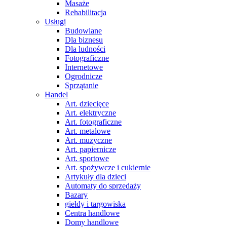
Masaże
Rehabilitacja
Usługi
Budowlane
Dla biznesu
Dla ludności
Fotograficzne
Internetowe
Ogrodnicze
Sprzątanie
Handel
Art. dziecięce
Art. elektryczne
Art. fotograficzne
Art. metalowe
Art. muzyczne
Art. papiernicze
Art. sportowe
Art. spożywcze i cukiernie
Artykuły dla dzieci
Automaty do sprzedaży
Bazary
giełdy i targowiska
Centra handlowe
Domy handlowe