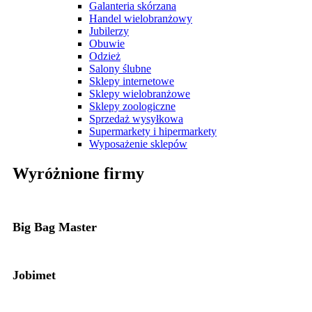
Galanteria skórzana
Handel wielobranżowy
Jubilerzy
Obuwie
Odzież
Salony ślubne
Sklepy internetowe
Sklepy wielobranżowe
Sklepy zoologiczne
Sprzedaż wysyłkowa
Supermarkety i hipermarkety
Wyposażenie sklepów
Wyróżnione firmy
Big Bag Master
Jobimet