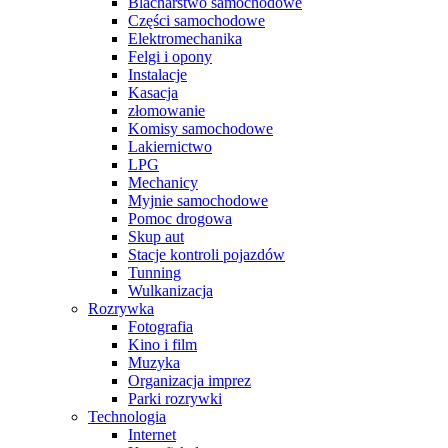
Blacharstwo samochodowe
Części samochodowe
Elektromechanika
Felgi i opony
Instalacje
Kasacja
złomowanie
Komisy samochodowe
Lakiernictwo
LPG
Mechanicy
Myjnie samochodowe
Pomoc drogowa
Skup aut
Stacje kontroli pojazdów
Tunning
Wulkanizacja
Rozrywka
Fotografia
Kino i film
Muzyka
Organizacja imprez
Parki rozrywki
Technologia
Internet