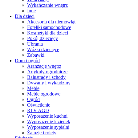
Wykańczanie wnętrz
Inne
Dla dzieci
Akcesoria dla niemowląt
Foteliki samochodowe
Kosmetyki dla dzieci
Pokój dziecięcy
Ubrania
Wózki dziecięce
Zabawki
Dom i ogród
Aranżacje wnętrz
Artykuły ogrodnicze
Balustrady i schody
Dywany i wykładziny
Meble
Meble ogrodowe
Ogród
Oświetlenie
RTV AGD
Wyposażenie kuchni
Wyposażenie łazienek
Wyposażenie sypialni
Żaluzje i rolety