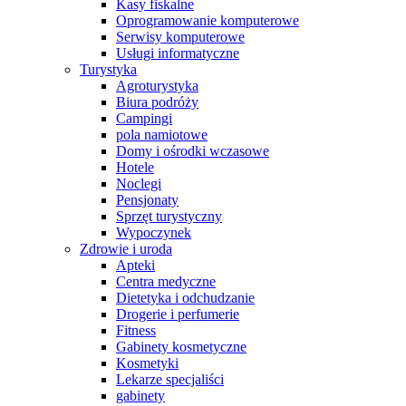
Kasy fiskalne
Oprogramowanie komputerowe
Serwisy komputerowe
Usługi informatyczne
Turystyka
Agroturystyka
Biura podróży
Campingi
pola namiotowe
Domy i ośrodki wczasowe
Hotele
Noclegi
Pensjonaty
Sprzęt turystyczny
Wypoczynek
Zdrowie i uroda
Apteki
Centra medyczne
Dietetyka i odchudzanie
Drogerie i perfumerie
Fitness
Gabinety kosmetyczne
Kosmetyki
Lekarze specjaliści
gabinety