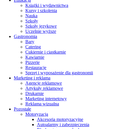
Edukacja
Książki i wydawnictwa
Kursy i szkolenia
Nauka
Szkoły
Szkoły językowe
Uczelnie wyższe
Gastronomia
Bary
Catering
Cukiernie i ciastkarnie
Kawiarnie
Pizzerie
Restauracje
Sprzęt i wyposażenie dla gastronomii
Marketing i reklama
Agencje reklamowe
Artykuły reklamowe
Drukarnie
Marketing internetowy
Reklama wizualna
Pozostałe
Motoryzacja
Akcesoria motoryzacyjne
Autoalarmy i zabezpieczenia