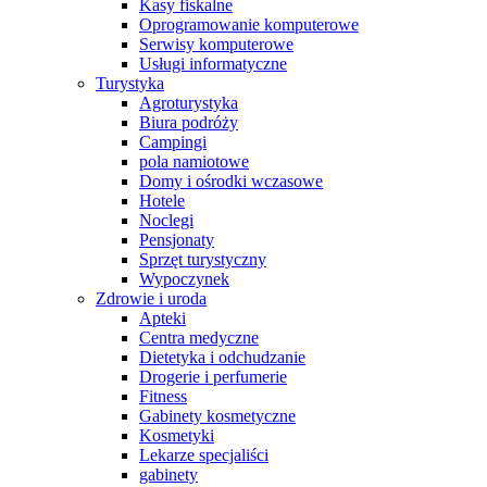
Kasy fiskalne
Oprogramowanie komputerowe
Serwisy komputerowe
Usługi informatyczne
Turystyka
Agroturystyka
Biura podróży
Campingi
pola namiotowe
Domy i ośrodki wczasowe
Hotele
Noclegi
Pensjonaty
Sprzęt turystyczny
Wypoczynek
Zdrowie i uroda
Apteki
Centra medyczne
Dietetyka i odchudzanie
Drogerie i perfumerie
Fitness
Gabinety kosmetyczne
Kosmetyki
Lekarze specjaliści
gabinety