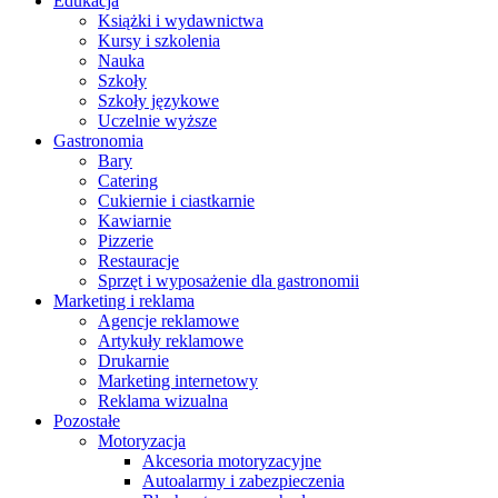
Edukacja
Książki i wydawnictwa
Kursy i szkolenia
Nauka
Szkoły
Szkoły językowe
Uczelnie wyższe
Gastronomia
Bary
Catering
Cukiernie i ciastkarnie
Kawiarnie
Pizzerie
Restauracje
Sprzęt i wyposażenie dla gastronomii
Marketing i reklama
Agencje reklamowe
Artykuły reklamowe
Drukarnie
Marketing internetowy
Reklama wizualna
Pozostałe
Motoryzacja
Akcesoria motoryzacyjne
Autoalarmy i zabezpieczenia