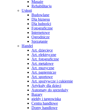
Masaże
Rehabilitacja
Usługi
Budowlane
Dla biznesu
Dla ludności
Fotograficzne
Internetowe
Ogrodnicze
Sprzątanie
Handel
Art. dziecięce
Art. elektryczne
Art. fotograficzne
Art. metalowe
Art. muzyczne
Art. papiernicze
Art. sportowe
Art. spożywcze i cukiernie
Artykuły dla dzieci
Automaty do sprzedaży
Bazary
giełdy i targowiska
Centra handlowe
Domy handlowe