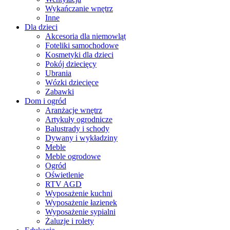
Wykańczanie wnętrz
Inne
Dla dzieci
Akcesoria dla niemowląt
Foteliki samochodowe
Kosmetyki dla dzieci
Pokój dziecięcy
Ubrania
Wózki dziecięce
Zabawki
Dom i ogród
Aranżacje wnętrz
Artykuły ogrodnicze
Balustrady i schody
Dywany i wykładziny
Meble
Meble ogrodowe
Ogród
Oświetlenie
RTV AGD
Wyposażenie kuchni
Wyposażenie łazienek
Wyposażenie sypialni
Żaluzje i rolety