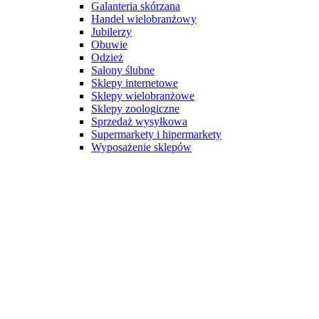
Galanteria skórzana
Handel wielobranżowy
Jubilerzy
Obuwie
Odzież
Salony ślubne
Sklepy internetowe
Sklepy wielobranżowe
Sklepy zoologiczne
Sprzedaż wysyłkowa
Supermarkety i hipermarkety
Wyposażenie sklepów