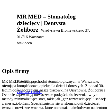
MR MED – Stomatolog
dziecięcy | Dentysta
Żoliborz
Władysława Broniewskiego 37,
01-716 Warszawa
brak ocen
Opis firmy
MR MED to sieć przychodni stomatologicznych w Warszawie,
Rate this post
oferująca kompleksową opiekę dla dzieci i dorosłych. Z ponad 30-
letnim doświadczeniem, nasze
placówki na Ursynowie, Żoliborzu i
Zdrowie i uroda
Ochocie zapewniają nowoczesne podejście do leczenia, w tym
metody minimalizujące stres, takie jak „gaz rozweselający” i sedacja
z anestezjologiem. Specjalizujemy się w stomatologii dziecięcej,
tworząc przyjazne wnętrza, które pomagają najmłodszym pacjentom