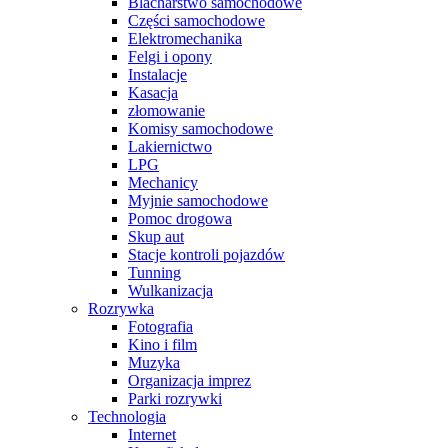
Blacharstwo samochodowe
Części samochodowe
Elektromechanika
Felgi i opony
Instalacje
Kasacja
złomowanie
Komisy samochodowe
Lakiernictwo
LPG
Mechanicy
Myjnie samochodowe
Pomoc drogowa
Skup aut
Stacje kontroli pojazdów
Tunning
Wulkanizacja
Rozrywka
Fotografia
Kino i film
Muzyka
Organizacja imprez
Parki rozrywki
Technologia
Internet