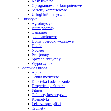
Kasy fiskalne
Oprogramowanie komputerowe
Serwisy komputerowe
Usługi informatyczne
Turystyka
Agroturystyka
Biura podróży
Campingi
pola namiotowe
Domy i ośrodki wczasowe
Hotele
Noclegi
Pensjonaty
Sprzęt turystyczny
Wypoczynek
Zdrowie i uroda
Apteki
Centra medyczne
Dietetyka i odchudzanie
Drogerie i perfumerie
Fitness
Gabinety kosmetyczne
Kosmetyki
Lekarze specjaliści
gabinety