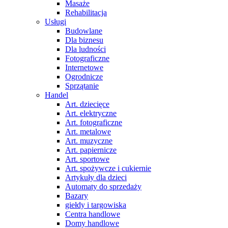
Masaże
Rehabilitacja
Usługi
Budowlane
Dla biznesu
Dla ludności
Fotograficzne
Internetowe
Ogrodnicze
Sprzątanie
Handel
Art. dziecięce
Art. elektryczne
Art. fotograficzne
Art. metalowe
Art. muzyczne
Art. papiernicze
Art. sportowe
Art. spożywcze i cukiernie
Artykuły dla dzieci
Automaty do sprzedaży
Bazary
giełdy i targowiska
Centra handlowe
Domy handlowe