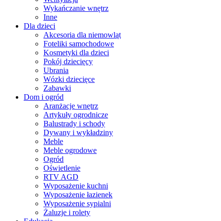
Wykańczanie wnętrz
Inne
Dla dzieci
Akcesoria dla niemowląt
Foteliki samochodowe
Kosmetyki dla dzieci
Pokój dziecięcy
Ubrania
Wózki dziecięce
Zabawki
Dom i ogród
Aranżacje wnętrz
Artykuły ogrodnicze
Balustrady i schody
Dywany i wykładziny
Meble
Meble ogrodowe
Ogród
Oświetlenie
RTV AGD
Wyposażenie kuchni
Wyposażenie łazienek
Wyposażenie sypialni
Żaluzje i rolety