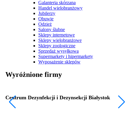
Galanteria skórzana
Handel wielobranżowy
Jubilerzy
Obuwie
Odzież
Salony ślubne
Sklepy internetowe
Sklepy wielobranżowe
Sklepy zoologiczne
Sprzedaż wysyłkowa
Supermarkety i hipermarkety
Wyposażenie sklepów
Wyróżnione firmy
Centrum Dezynfekcji i Dezynsekcji Białystok
Bi