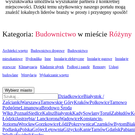
wyszukiwarka umożliwia wyszukanie partnera z konkretnej
miejscowości. Dzięki temu użytkownicy naszego portalu mogą
znaleźć lokalnych liderów branży w prosty i przystępny sposób!
Kategoria:
Budownictwo
w mieście
Różyny
Architekci wnętrz
Budownictwo drogowe
Budownictwo
mieszkaniowe
Hydraulika
Inne
Instalacje elektryczne
Instalacje gazowe
Instalacje
grzewcze
Klimatyzacja
Kładzenie płytek
Podłogi i panele
Remonty
Usługi
budowlane
Wentylacja
Wykańczanie wnętrz
Wybierz miasto
Dziadkowice
Białystok /
Zaścianki
Warszawa
Tarnowskie Góry
Kraków
Polkowice
Tarnowo
Podgórne
Limanowa
Brodowo Środa
Wlkp.
Poznań
Siedlce
Kalisz
Białystok
Kady
Sowlany
Toruń
Zabłudów
K
Łódzki
Jastrzębia/ Lanckorona
Wadowice
Konstancin-
Jeziorna
Wrocław
Gorzkowice
Łódź
Pokrzywnica
Czarnków
Bytom
Biał
Podlaska
Polska
Grójec
Łętownia
Giżycko
Kanie
Tarnów
Gdańsk
Pabiani
Wielka
Świdnik
Suchy