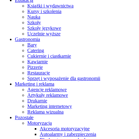
Edukacja
Książki i wydawnictwa
Kursy i szkolenia
Nauka
Szkoły
Szkoły językowe
Uczelnie wyższe
Gastronomia
Bary
Catering
Cukiernie i ciastkarnie
Kawiarnie
Pizzerie
Restauracje
Sprzęt i wyposażenie dla gastronomii
Marketing i reklama
Agencje reklamowe
Artykuły reklamowe
Drukarnie
Marketing internetowy
Reklama wizualna
Pozostałe
Motoryzacja
Akcesoria motoryzacyjne
Autoalarmy i zabezpieczenia