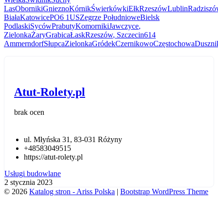
Las
Oborniki
Gniezno
Kórnik
Świerkówki
Ełk
Rzeszów
Lublin
Radzisz
Biała
Katowice
PO6 1US
Zegrze Południowe
Bielsk
Podlaski
Syców
Prabuty
Komorniki
Jawczyce
,
Zielonka
Żary
Grabica
Łask
Rzeszów​
, Szczecin
614
Ammerndorf
Słupca
Zielonka
Gródek
Czernikowo
Częstochowa
Duszni
Atut-Rolety.pl
brak ocen
ul. Młyńska 31, 83-031 Różyny
+48583049515
https://atut-rolety.pl
Usługi budowlane
2 stycznia 2023
© 2026
Katalog stron - Ariss Polska
|
Bootstrap WordPress Theme